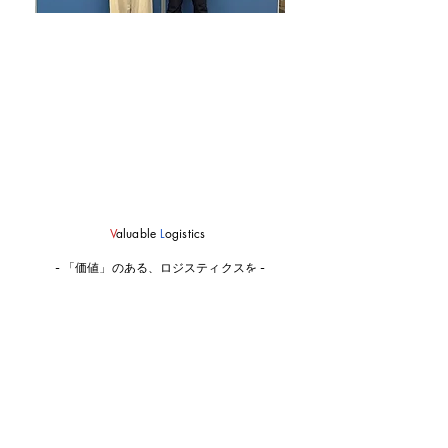
V
aluable
L
ogistics
- 「価値」のある、ロジスティクスを -
事業案内
会社案内
梱包事業
代表挨拶