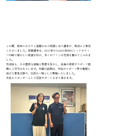
2025年8月20日
スポンサー契約女子バレーボールチーム・NECレッドロ
ケッツ川崎 塚田しおり様が来社されました！
この度、長年にわたりご活躍された塚田しおり選手が、弊社にご来社
くださいました。塚田選手は、2017年から2025年NECレッドロケッ
ツ川崎で輝かしい成績を収め、多くのファンの支持を集めてこられま
した。
引退後も、その豊富な経験と熱意を生かし、後進の育成やスポーツ振
興にご尽力されています。今回の訪問は、今後のスポーツ界の発展に
向けた意見交換や、交流の一環として実現いたしました。
今後もスポンサーとして応援サポートさせて頂きます。