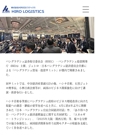
2023年4月27日
​
バングラデシュ貿易・投資サミットへ参加
バングラデシュ証券取引委員会（BSEC）・バングラデシュ投資開発
庁（BIDA）主催、ジェトロ・日本バングラデシュ経済委員会共催に
よる「バングラデシュ貿易・投資サミット」が都内で開催されまし
た。
同サミットでは、中谷経済産業副大臣の他、ハシナ首相、石黒ジェト
ロ理事長、小林日商会頭等が、両国のビジネス関係強化に向けて講
演・挨拶を行いました。
ハシナ首相を筆頭にパングラデシュ政府のビジネス環境改善に向けた
取組への謝意・継続の要望を述べると共に、4月に約4年ぶりに開催
された「日本・バングラデシュ官民合同経済対話」や、「あり得べき
日・バングラデシュ経済連携協定に関する共同研究」、「エネルギ
ー・トランジション」、「2025年大阪・関西万博」等、様々な分野
での協力を強化し、両国経済関係を担う民間セクターの取組を支援し
ていく旨を述べました。