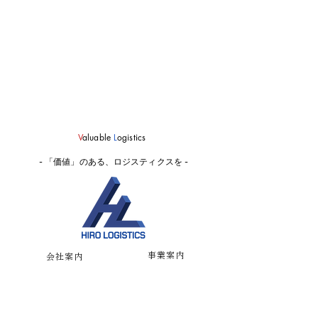
V
aluable
L
ogistics
- 「価値」のある、ロジスティクスを -
事業案内
会社案内
梱包事業
代表挨拶
物流事業
経営理念
国際事業