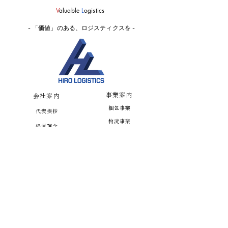
V
aluable
L
ogistics
- 「価値」のある、ロジスティクスを -
事業案内
会社案内
梱包事業
代表挨拶
物流事業
経営理念
国際事業
会社概要
派遣事業
社会貢献・支援活動
スポンサー活動
ニュース
採用情報
会員ページ
お取引き先・提携企業一覧
プライバシーポリシー